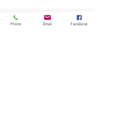
Phone
Email
Facebook
​厳選野菜とジュースパックの宅配
​べジッポ食堂
​定休日 水曜日、日曜日
Lunch 11:00-15:00(L.O14:30)
Cafe 14:30-16:00(L.O15:30)
Dinner 18:00-22:00(L.O21:30)
​ディナーは予約制
​〒721-0942 広島県福山市引野町5-44-45
​TEL
084-983-0290
​運営：株式会社dyマーケティング