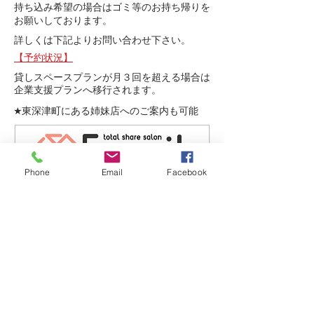
持ち込み希望の場合はゴミ等のお持ち帰りを
お願いしております。
​詳しくは下記よりお問い合わせ下さい。
​【予約状況】
​貸しスペースプランが月３回を超える場合は
企業支援プランへ移行されます。
​★東深津町にある姉妹店へのご案内も可能
Phone
Email
Facebook
​〒721-0974
​広島県福山市東深津町6-3-58
​◾️お問い合わせについて
TEL：084-983-0290
​発信専用ダイヤル
090-7122-5728
から折り
返し連絡させて頂きます。
お問い合わせフォーム
か定休日火、水曜日を