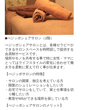
​■べジッポシェアサロン（2階）
​べジッポシェアサロンとは、各種セラピーが
できるサロンスペースを時間貸しで提供する
会員制サービスです。
​場所やモノを共有する事で特に女性・ママに
とってはライフスタイルの変化に合わせて働
き方を柔軟に変えて行く事が出来ます。
​【べジッポサロンの特徴】
​・サロンの開業、独立を考えている方
​・開業のシュミレーションをしたい方
​・自宅でサロンをしていて、家と仕事場を切
​り離したい方
​・教室やWSができる場所を探している方
​【べジッポシェアサロンのメリット】