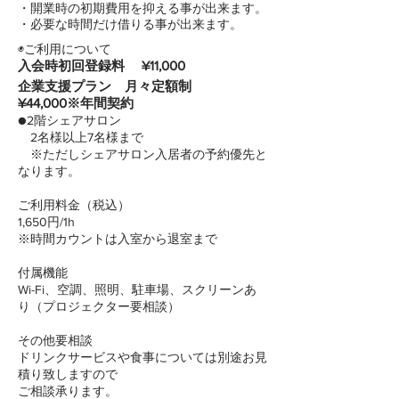
​・開業時の初期費用を抑える事が出来ます。
​・必要な時間だけ借りる事が出来ます。
◉​ご利用について
​入会時初回登録料 ¥11,000
企業支援プラン 月々定額制
¥44,000
※年間契約
●2階シェアサロン
2名様以上7名様まで
※ただしシェアサロン入居者の予約優先と
なります。
ご利用料金（税込）
1,650円/1h
※時間カウントは入室から退室まで
付属機能
Wi-Fi、空調、照明、駐車場、スクリーンあ
り（プロジェクター要相談）
その他要相談
ドリンクサービスや食事については別途お見
積り致しますので
ご相談承ります。